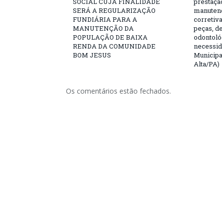
SOCIAL CUJA FINALIDADE
prestaçã
SERÁ A REGULARIZAÇÃO
manutenç
FUNDIÁRIA PARA A
corretiv
MANUTENÇÃO DA
peças, d
POPULAÇÃO DE BAIXA
odontoló
RENDA DA COMUNIDADE
necessid
BOM JESUS
Municipa
Alta/PA)
Os comentários estão fechados.