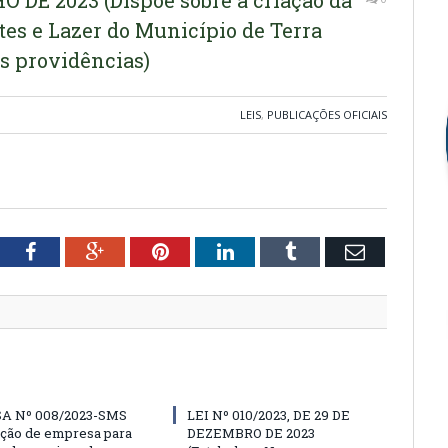
O DE 2023 (Dispõe sobre a criação da
tes e Lazer do Município de Terra
as providências)
LEIS
,
PUBLICAÇÕES OFICIAIS
tter
Facebook
Google+
Pinterest
LinkedIn
Tumblr
Email
A Nº 008/2023-SMS
LEI Nº 010/2023, DE 29 DE
ação de empresa para
DEZEMBRO DE 2023