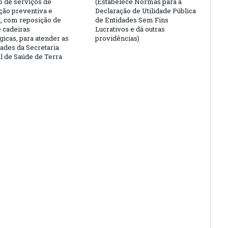
o de serviços de
(Estabelece Normas para a
ão preventiva e
Declaração de Utilidade Pública
a, com reposição de
de Entidades Sem Fins
e cadeiras
Lucrativos e dá outras
gicas, para atender as
providências)
ades da Secretaria
l de Saúde de Terra