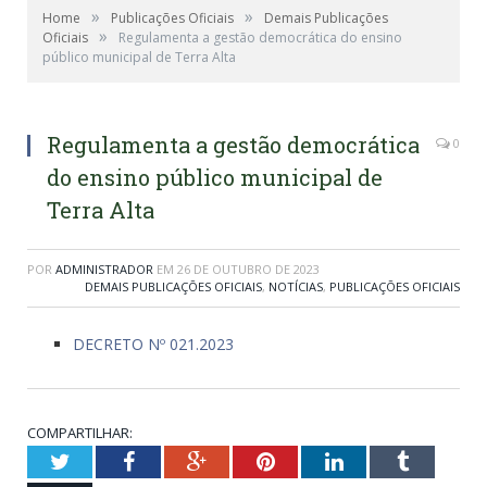
»
»
Home
Publicações Oficiais
Demais Publicações
»
Oficiais
Regulamenta a gestão democrática do ensino
público municipal de Terra Alta
Regulamenta a gestão democrática
0
do ensino público municipal de
Terra Alta
POR
ADMINISTRADOR
EM
26 DE OUTUBRO DE 2023
DEMAIS PUBLICAÇÕES OFICIAIS
,
NOTÍCIAS
,
PUBLICAÇÕES OFICIAIS
DECRETO Nº 021.2023
COMPARTILHAR:
Twitter
Facebook
Google+
Pinterest
LinkedIn
Tumblr