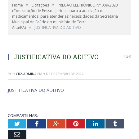
»
»
Home
Licitações
PREGÃO ELETRÔNICO Nº 009/2023
(Contratação de Pessoa Jurídica para a aquisição de
medicamentos, para atender as necessidades da Secretaria
Municipal de Saúde do município de Terra
»
Alta/PA)
JUSTIFICATIVA DO ADITIVO
JUSTIFICATIVA DO ADITIVO
0
POR
CR2-ADMIN4
EM
9 DE DEZEMBRO DE 2024
JUSTIFICATIVA DO ADITIVO
COMPARTILHAR:
Twitter
Facebook
Google+
Pinterest
LinkedIn
Tumblr
Email