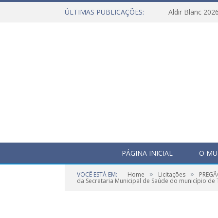
ÚLTIMAS PUBLICAÇÕES:
Aldir Blanc 202
PÁGINA INICIAL
O MU
»
»
VOCÊ ESTÁ EM:
Home
Licitações
PREGÃO
da Secretaria Municipal de Saúde do município de T