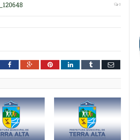
_120648
0
tter
Facebook
Google+
Pinterest
LinkedIn
Tumblr
Email