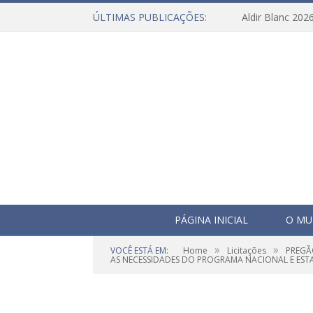
ÚLTIMAS PUBLICAÇÕES:
Aldir Blanc 202
PÁGINA INICIAL
O MU
»
»
VOCÊ ESTÁ EM:
Home
Licitações
PREGÃ
AS NECESSIDADES DO PROGRAMA NACIONAL E EST