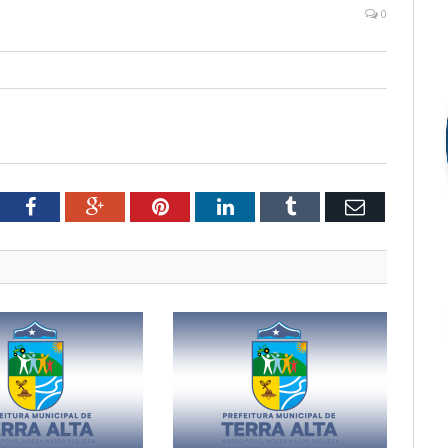
0
tter
Facebook
Google+
Pinterest
LinkedIn
Tumblr
Email