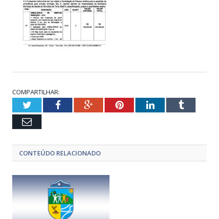
COMPARTILHAR:
Twitter
Facebook
Google+
Pinterest
LinkedIn
Tumblr
Email
CONTEÚDO RELACIONADO