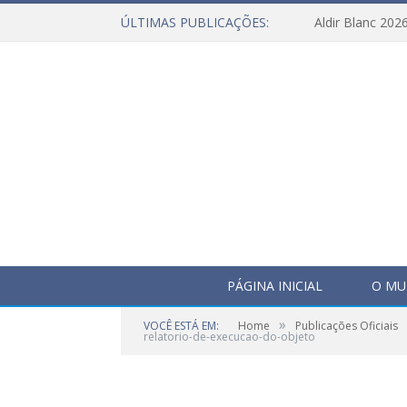
ÚLTIMAS PUBLICAÇÕES:
Aldir Blanc 202
PÁGINA INICIAL
O MU
»
VOCÊ ESTÁ EM:
Home
Publicações Oficiais
relatorio-de-execucao-do-objeto