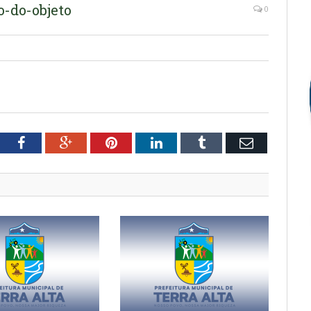
o-do-objeto
0
tter
Facebook
Google+
Pinterest
LinkedIn
Tumblr
Email