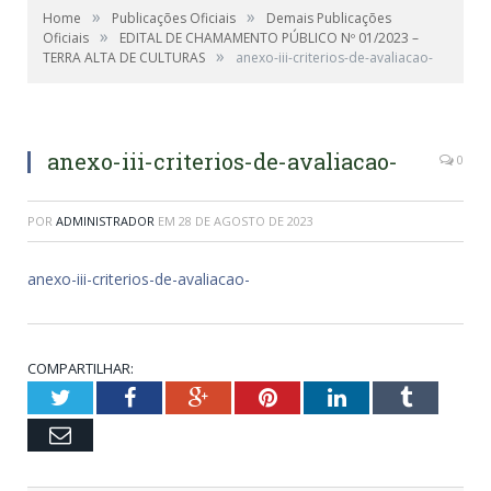
»
»
Home
Publicações Oficiais
Demais Publicações
»
Oficiais
EDITAL DE CHAMAMENTO PÚBLICO Nº 01/2023 –
»
TERRA ALTA DE CULTURAS
anexo-iii-criterios-de-avaliacao-
anexo-iii-criterios-de-avaliacao-
0
POR
ADMINISTRADOR
EM
28 DE AGOSTO DE 2023
anexo-iii-criterios-de-avaliacao-
COMPARTILHAR:
Twitter
Facebook
Google+
Pinterest
LinkedIn
Tumblr
Email