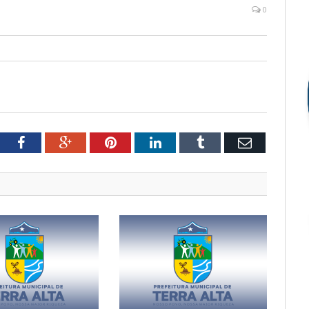
0
tter
Facebook
Google+
Pinterest
LinkedIn
Tumblr
Email