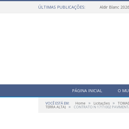
ÚLTIMAS PUBLICAÇÕES:
Aldir Blanc 202
PÁGINA INICIAL
O MU
»
»
VOCÊ ESTÁ EM:
Home
Licitações
TOMAD
»
TERRA ALTA)
CONTRATO N 1711002 PAVIMENT