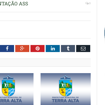
ENTAÇÃO ASS
0
tter
Facebook
Google+
Pinterest
LinkedIn
Tumblr
Email