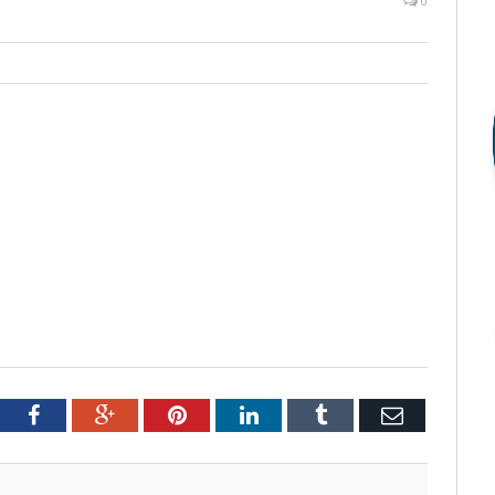
0
tter
Facebook
Google+
Pinterest
LinkedIn
Tumblr
Email