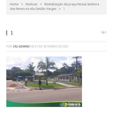
»
»
Home
Notícias
Revitalização da praça Nossa Senhora
»
das Neves na vila Getúlio Vargas
1
1
0
POR
CR2-ADMIN3
EM
27 DE SETEMBRO DE 2021