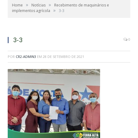
»
»
Home
Notícias
Recebimento de maquinários e
»
implementos agrícola
3-3
3-3
0
POR
CR2-ADMIN3
EM
28 DE SETEMBRO DE 2021