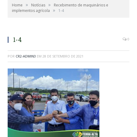
»
»
Home
Notícias
Recebimento de maquinários e
»
implementos agrícola
1-4
1-4
0
POR
CR2-ADMIN3
EM
28 DE SETEMBRO DE 2021