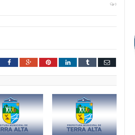
0
tter
Facebook
Google+
Pinterest
LinkedIn
Tumblr
Email