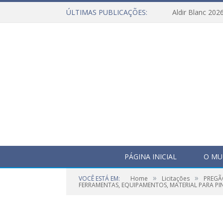
ÚLTIMAS PUBLICAÇÕES:
Aldir Blanc 202
PÁGINA INICIAL
O MU
»
»
VOCÊ ESTÁ EM:
Home
Licitações
PREGÃ
FERRAMENTAS, EQUIPAMENTOS, MATERIAL PARA PIN