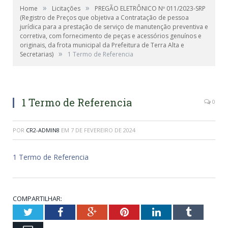
»
»
Home
Licitações
PREGÃO ELETRÔNICO Nº 011/2023-SRP
(Registro de Preços que objetiva a Contratação de pessoa
jurídica para a prestação de serviço de manutenção preventiva e
corretiva, com fornecimento de peças e acessórios genuínos e
originais, da frota municipal da Prefeitura de Terra Alta e
»
Secretarias)
1 Termo de Referencia
1 Termo de Referencia
0
POR
CR2-ADMIN8
EM
7 DE FEVEREIRO DE 2024
1 Termo de Referencia
COMPARTILHAR:
Twitter
Facebook
Google+
Pinterest
LinkedIn
Tumblr