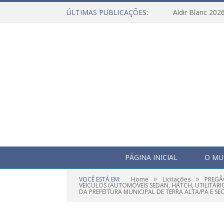
ÚLTIMAS PUBLICAÇÕES:
Aldir Blanc 202
PÁGINA INICIAL
O MU
»
»
VOCÊ ESTÁ EM:
Home
Licitações
PREGÃ
VEÍCULOS (AUTOMÓVEIS SEDAN, HATCH, UTILITÁR
DA PREFEITURA MUNICIPAL DE TERRA ALTA/PA E SEC