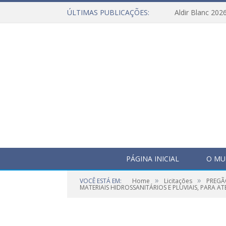
ÚLTIMAS PUBLICAÇÕES:
Aldir Blanc 202
PÁGINA INICIAL
O MU
»
»
VOCÊ ESTÁ EM:
Home
Licitações
PREGÃ
MATERIAIS HIDROSSANITÁRIOS E PLUVIAIS, PARA AT