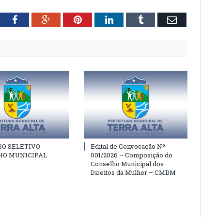
tter
Facebook
Google+
Pinterest
LinkedIn
Tumblr
Email
SO SELETIVO
Edital de Convocação Nº
HO MUNICIPAL
001/2026 – Composição do
Conselho Municipal dos
Direitos da Mulher – CMDM