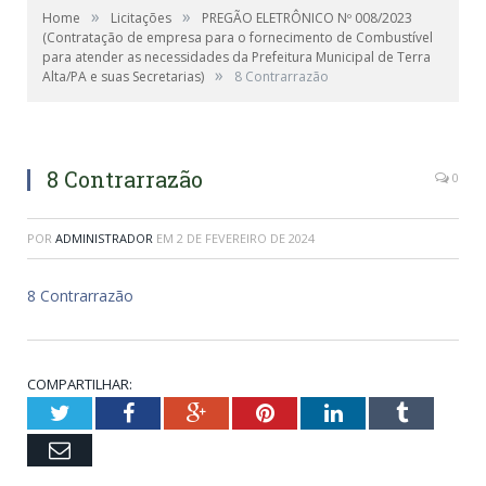
»
»
Home
Licitações
PREGÃO ELETRÔNICO Nº 008/2023
(Contratação de empresa para o fornecimento de Combustível
para atender as necessidades da Prefeitura Municipal de Terra
»
Alta/PA e suas Secretarias)
8 Contrarrazão
8 Contrarrazão
0
POR
ADMINISTRADOR
EM
2 DE FEVEREIRO DE 2024
8 Contrarrazão
COMPARTILHAR:
Twitter
Facebook
Google+
Pinterest
LinkedIn
Tumblr
Email