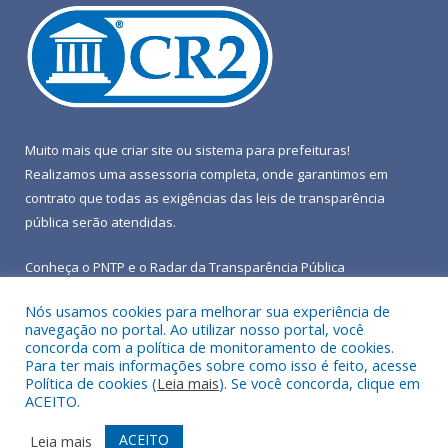
Muito mais que
criar site
ou
sistema para prefeituras
!
Realizamos uma
assessoria
completa, onde garantimos em
contrato que todas as exigências das
leis de transparência
pública
serão atendidas.
Conheça o
PNTP
e o
Radar da Transparência Pública
Nós usamos cookies para melhorar sua experiência de
navegação no portal. Ao utilizar nosso portal, você
concorda com a política de monitoramento de cookies.
Para ter mais informações sobre como isso é feito, acesse
Todos os direitos reservados a Prefeitura Municipal de Terra
Política de cookies (
Leia mais
). Se você concorda, clique em
Alta.
ACEITO.
Mapa do Site
Acessar Área Administrativa
ACEITO
Leia mais