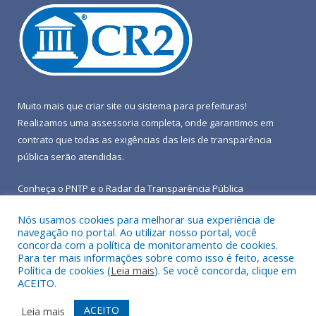
Muito mais que
criar site
ou
sistema para prefeituras
!
Realizamos uma
assessoria
completa, onde garantimos em
contrato que todas as exigências das
leis de transparência
pública
serão atendidas.
Conheça o
PNTP
e o
Radar da Transparência Pública
Nós usamos cookies para melhorar sua experiência de
navegação no portal. Ao utilizar nosso portal, você
concorda com a política de monitoramento de cookies.
Para ter mais informações sobre como isso é feito, acesse
Todos os direitos reservados a Prefeitura Municipal de Terra
Política de cookies (
Leia mais
). Se você concorda, clique em
Alta.
ACEITO.
Mapa do Site
Acessar Área Administrativa
ACEITO
Leia mais