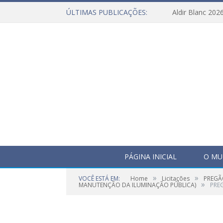
ÚLTIMAS PUBLICAÇÕES:
Aldir Blanc 202
PÁGINA INICIAL
O MU
»
»
VOCÊ ESTÁ EM:
Home
Licitações
PREGÃ
»
MANUTENÇÃO DA ILUMINAÇÃO PÚBLICA)
PRE