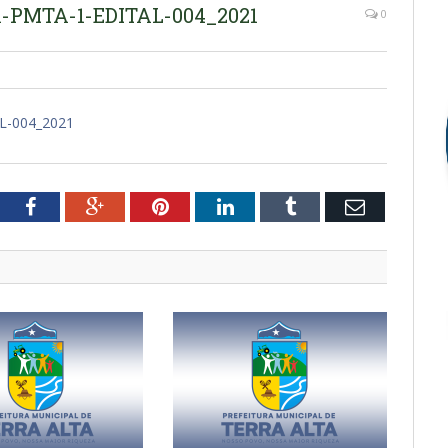
-PMTA-1-EDITAL-004_2021
0
L-004_2021
tter
Facebook
Google+
Pinterest
LinkedIn
Tumblr
Email