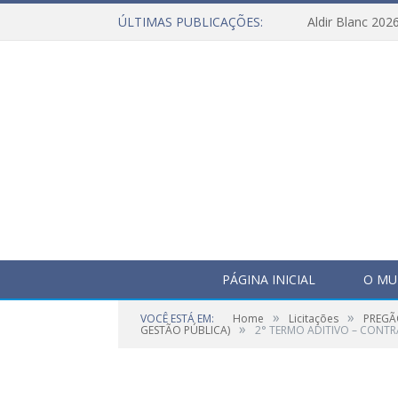
ÚLTIMAS PUBLICAÇÕES:
Aldir Blanc 202
PÁGINA INICIAL
O MU
»
»
VOCÊ ESTÁ EM:
Home
Licitações
PREGÃ
»
GESTÃO PÚBLICA)
2° TERMO ADITIVO – CONTRA