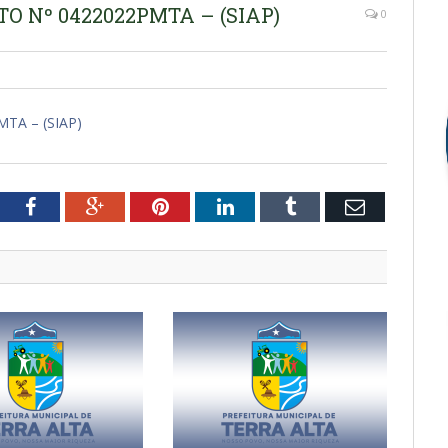
O Nº 0422022PMTA – (SIAP)
0
TA – (SIAP)
tter
Facebook
Google+
Pinterest
LinkedIn
Tumblr
Email