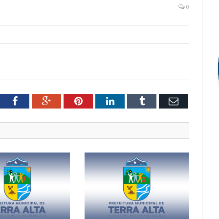
0
tter
Facebook
Google+
Pinterest
LinkedIn
Tumblr
Email