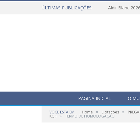
ÚLTIMAS PUBLICAÇÕES:
Aldir Blanc 202
PÁGINA INICIAL
O MU
»
»
VOCÊ ESTÁ EM:
Home
Licitações
PREGÃ
»
KG))
TERMO DE HOMOLOGAÇÃO