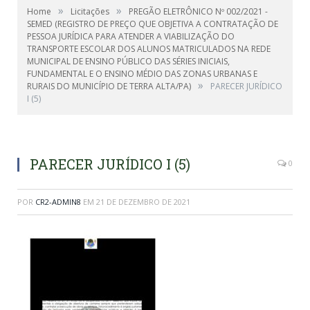
»
»
Home
Licitações
PREGÃO ELETRÔNICO Nº 002/2021 -
SEMED (REGISTRO DE PREÇO QUE OBJETIVA A CONTRATAÇÃO DE
PESSOA JURÍDICA PARA ATENDER A VIABILIZAÇÃO DO
TRANSPORTE ESCOLAR DOS ALUNOS MATRICULADOS NA REDE
MUNICIPAL DE ENSINO PÚBLICO DAS SÉRIES INICIAIS,
FUNDAMENTAL E O ENSINO MÉDIO DAS ZONAS URBANAS E
»
RURAIS DO MUNICÍPIO DE TERRA ALTA/PA)
PARECER JURÍDICO
I (5)
PARECER JURÍDICO I (5)
0
POR
CR2-ADMIN8
EM
21 DE DEZEMBRO DE 2021