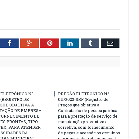
tter
Facebook
Google+
Pinterest
LinkedIn
Tumblr
Email
 ELETRÔNICO Nº
PREGÃO ELETRÔNICO Nº
3 (REGISTRO DE
011/2023-SRP (Registro de
QUE OBJETIVA A
Preços que objetiva a
TAÇÃO DE EMPRESA
Contratação de pessoa jurídica
 FORNECIMENTO DE
para a prestação de serviço de
ES PRONTAS, TIPO
manutenção preventiva e
EX, PARA ATENDER
corretiva, com fornecimento
ESSIDADES DA
de peças e acessórios genuínos
TURA MUNICIPAL,
e originais, da frota municipal