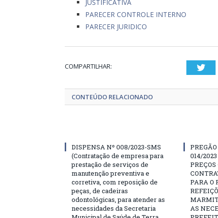
JUSTIFICATIVA
PARECER CONTROLE INTERNO
PARECER JURIDICO
COMPARTILHAR:
Twi
CONTEÚDO RELACIONADO
DISPENSA Nº 008/2023-SMS
PREGÃO
(Contratação de empresa para
014/202
prestação de serviços de
PREÇOS 
manutenção preventiva e
CONTRA
corretiva, com reposição de
PARA O
peças, de cadeiras
REFEIÇÕ
odontológicas, para atender as
MARMIT
necessidades da Secretaria
AS NEC
Municipal de Saúde de Terra
PREFEI