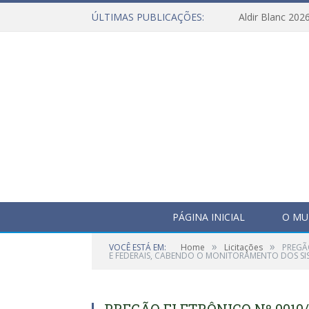
ÚLTIMAS PUBLICAÇÕES:
Aldir Blanc 202
PÁGINA INICIAL
O MU
»
»
VOCÊ ESTÁ EM:
Home
Licitações
PREGÃ
E FEDERAIS, CABENDO O MONITORAMENTO DOS SISTE