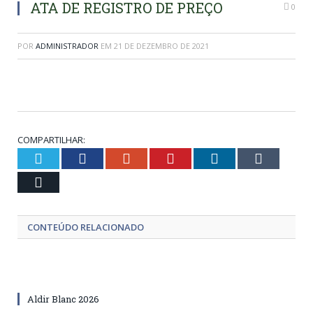
ATA DE REGISTRO DE PREÇO
0
POR
ADMINISTRADOR
EM
21 DE DEZEMBRO DE 2021
COMPARTILHAR:
Twitter
Facebook
Google+
Pinterest
LinkedIn
Tumblr
Email
CONTEÚDO RELACIONADO
Aldir Blanc 2026