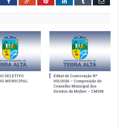
tter
Facebook
Google+
Pinterest
LinkedIn
Tumblr
Email
SO SELETIVO
Edital de Convocação Nº
HO MUNICIPAL
001/2026 – Composição do
Conselho Municipal dos
Direitos da Mulher – CMDM