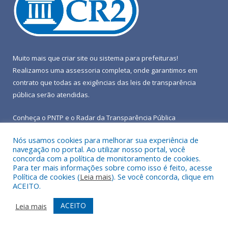
Muito mais que
criar site
ou
sistema para prefeituras
!
Realizamos uma
assessoria
completa, onde garantimos em
contrato que todas as exigências das
leis de transparência
pública
serão atendidas.
Conheça o
PNTP
e o
Radar da Transparência Pública
Nós usamos cookies para melhorar sua experiência de
navegação no portal. Ao utilizar nosso portal, você
concorda com a política de monitoramento de cookies.
Para ter mais informações sobre como isso é feito, acesse
Todos os direitos reservados a Prefeitura Municipal de Terra
Política de cookies (
Leia mais
). Se você concorda, clique em
Alta.
ACEITO.
Mapa do Site
Acessar Área Administrativa
ACEITO
Leia mais
Acessar Webmail