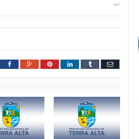
0
tter
Facebook
Google+
Pinterest
LinkedIn
Tumblr
Email