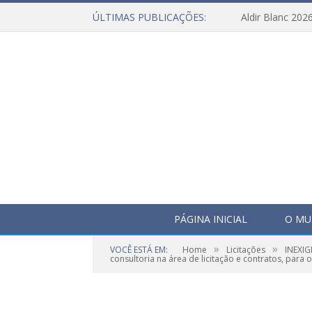
ÚLTIMAS PUBLICAÇÕES:
Aldir Blanc 202
PÁGINA INICIAL
O MU
»
»
VOCÊ ESTÁ EM:
Home
Licitações
INEXIG
consultoria na área de licitação e contratos, para