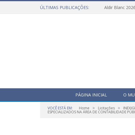
ÚLTIMAS PUBLICAÇÕES:
Aldir Blanc 202
PÁGINA INICIAL
O MU
»
»
VOCÊ ESTÁ EM:
Home
Licitações
INEXI
ESPECIALIZADOS NA ÁREA DE CONTABILIDADE PÚ