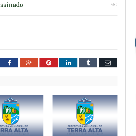
Assinado
0
tter
Facebook
Google+
Pinterest
LinkedIn
Tumblr
Email