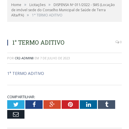
»
»
Home
Licitações
DISPENSA Nº 011/2022 - SMS (Locação
de imóvel sede do Conselho Municipal de Saúde de Terra
»
Alta/PA)
1° TERMO ADITIVO
1° TERMO ADITIVO
0
POR
CR2-ADMIN8
EM
7 DE JULHO DE 2023
1° TERMO ADITIVO
COMPARTILHAR:
Twitter
Facebook
Google+
Pinterest
LinkedIn
Tumblr
Email