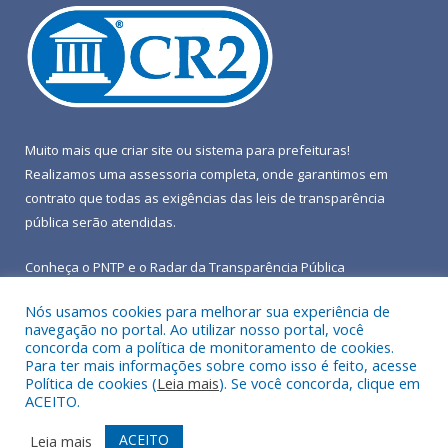
Muito mais que
criar site
ou
sistema para prefeituras
!
Realizamos uma
assessoria
completa, onde garantimos em
contrato que todas as exigências das
leis de transparência
pública
serão atendidas.
Conheça o
PNTP
e o
Radar da Transparência Pública
Nós usamos cookies para melhorar sua experiência de
navegação no portal. Ao utilizar nosso portal, você
concorda com a política de monitoramento de cookies.
Para ter mais informações sobre como isso é feito, acesse
Todos os direitos reservados a Prefeitura Municipal de Terra
Política de cookies (
Leia mais
). Se você concorda, clique em
Alta.
ACEITO.
Mapa do Site
Acessar Área Administrativa
ACEITO
Leia mais