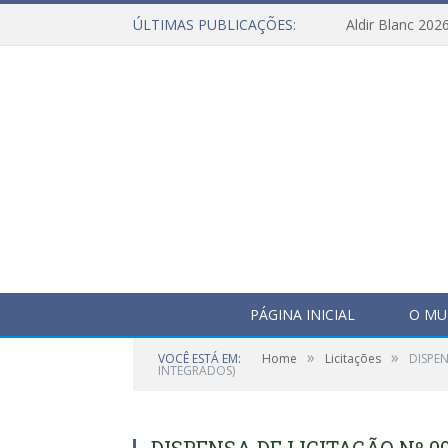
ÚLTIMAS PUBLICAÇÕES:
Aldir Blanc 202
PÁGINA INICIAL
O MU
»
»
VOCÊ ESTÁ EM:
Home
Licitações
DISPE
INTEGRADOS)