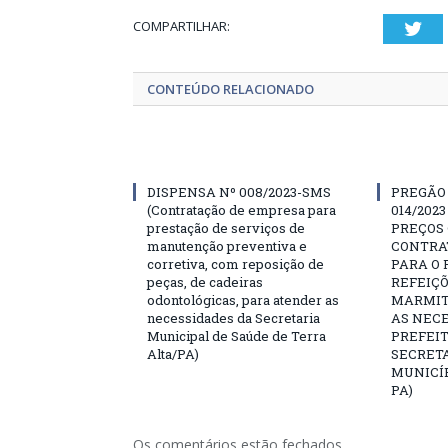
COMPARTILHAR:
Twi
CONTEÚDO RELACIONADO
DISPENSA Nº 008/2023-SMS
PREGÃO
(Contratação de empresa para
014/202
prestação de serviços de
PREÇOS 
manutenção preventiva e
CONTRA
corretiva, com reposição de
PARA O
peças, de cadeiras
REFEIÇÕ
odontológicas, para atender as
MARMIT
necessidades da Secretaria
AS NEC
Municipal de Saúde de Terra
PREFEI
Alta/PA)
SECRETA
MUNICÍP
PA)
Os comentários estão fechados.