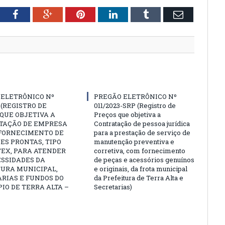
tter
Facebook
Google+
Pinterest
LinkedIn
Tumblr
Email
 ELETRÔNICO Nº
PREGÃO ELETRÔNICO Nº
3 (REGISTRO DE
011/2023-SRP (Registro de
QUE OBJETIVA A
Preços que objetiva a
TAÇÃO DE EMPRESA
Contratação de pessoa jurídica
 FORNECIMENTO DE
para a prestação de serviço de
ES PRONTAS, TIPO
manutenção preventiva e
EX, PARA ATENDER
corretiva, com fornecimento
ESSIDADES DA
de peças e acessórios genuínos
TURA MUNICIPAL,
e originais, da frota municipal
RIAS E FUNDOS DO
da Prefeitura de Terra Alta e
IO DE TERRA ALTA –
Secretarias)