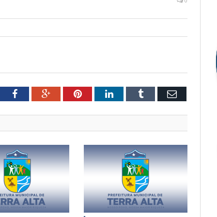
0
tter
Facebook
Google+
Pinterest
LinkedIn
Tumblr
Email