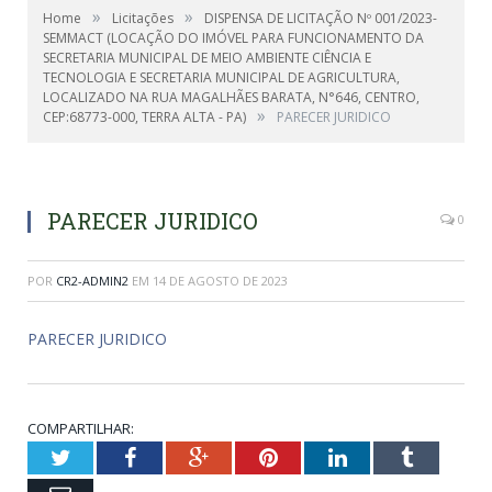
»
»
Home
Licitações
DISPENSA DE LICITAÇÃO Nº 001/2023-
SEMMACT (LOCAÇÃO DO IMÓVEL PARA FUNCIONAMENTO DA
SECRETARIA MUNICIPAL DE MEIO AMBIENTE CIÊNCIA E
TECNOLOGIA E SECRETARIA MUNICIPAL DE AGRICULTURA,
LOCALIZADO NA RUA MAGALHÃES BARATA, N°646, CENTRO,
»
CEP:68773-000, TERRA ALTA - PA)
PARECER JURIDICO
PARECER JURIDICO
0
POR
CR2-ADMIN2
EM
14 DE AGOSTO DE 2023
PARECER JURIDICO
COMPARTILHAR:
Twitter
Facebook
Google+
Pinterest
LinkedIn
Tumblr