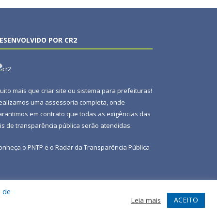
ESENVOLVIDO POR CR2
uito mais que
criar site
ou
sistema para prefeituras
!
ealizamos uma
assessoria
completa, onde
arantimos em contrato que todas as exigências das
eis de transparência pública
serão atendidas.
onheça o
PNTP
e o
Radar da Transparência Pública
a de
te
Acessar Área Administrativa
Acessar Webmail
ACEITO
Leia mais