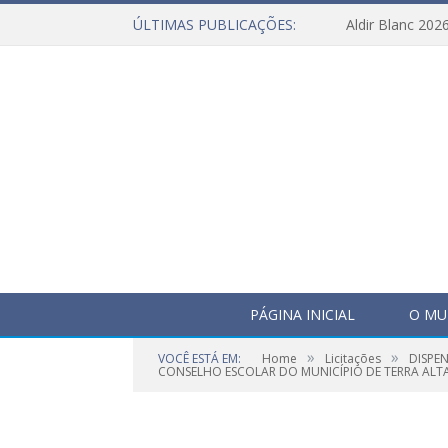
ÚLTIMAS PUBLICAÇÕES:
Aldir Blanc 202
PÁGINA INICIAL
O MU
»
»
VOCÊ ESTÁ EM:
Home
Licitações
DISPE
CONSELHO ESCOLAR DO MUNICÍPIO DE TERRA ALTA,