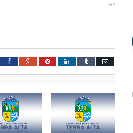
0
tter
Facebook
Google+
Pinterest
LinkedIn
Tumblr
Email