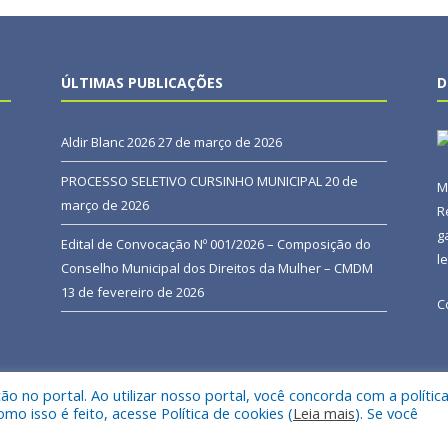
ÚLTIMAS PUBLICAÇÕES
D
Aldir Blanc 2026
27 de março de 2026
PROCESSO SELETIVO CURSINHO MUNICIPAL
20 de
M
março de 2026
R
g
Edital de Convocação Nº 001/2026 – Composição do
l
Conselho Municipal dos Direitos da Mulher – CMDM
13 de fevereiro de 2026
C
 no portal. Ao utilizar nosso portal, você concorda com a polític
 de Terra Alta.
Mapa do Si
 isso é feito, acesse Política de cookies (
Leia mais
). Se você