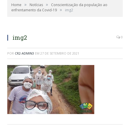
»
»
Home
Notícias
Conscientização da população ao
»
enfrentamento da Covid-19
img2
img2
0
POR
CR2-ADMIN3
EM
27 DE SETEMBRO DE 2021