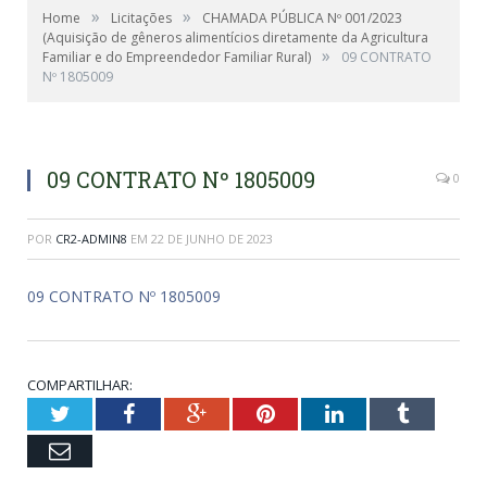
»
»
Home
Licitações
CHAMADA PÚBLICA Nº 001/2023
(Aquisição de gêneros alimentícios diretamente da Agricultura
»
Familiar e do Empreendedor Familiar Rural)
09 CONTRATO
Nº 1805009
09 CONTRATO Nº 1805009
0
POR
CR2-ADMIN8
EM
22 DE JUNHO DE 2023
09 CONTRATO Nº 1805009
COMPARTILHAR:
Twitter
Facebook
Google+
Pinterest
LinkedIn
Tumblr
Email