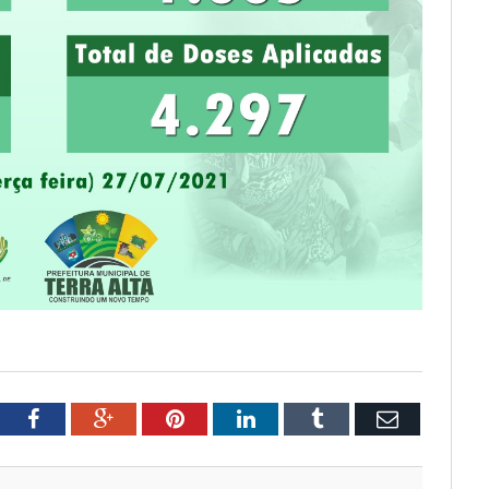
tter
Facebook
Google+
Pinterest
LinkedIn
Tumblr
Email