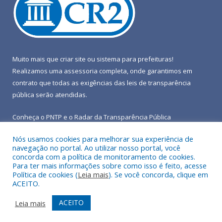
Muito mais que
criar site
ou
sistema para prefeituras
!
Realizamos uma
assessoria
completa, onde garantimos em
contrato que todas as exigências das
leis de transparência
pública
serão atendidas.
Conheça o
PNTP
e o
Radar da Transparência Pública
Nós usamos cookies para melhorar sua experiência de
navegação no portal. Ao utilizar nosso portal, você
concorda com a política de monitoramento de cookies.
Para ter mais informações sobre como isso é feito, acesse
Todos os direitos reservados a Prefeitura Municipal de Terra
Política de cookies (
Leia mais
). Se você concorda, clique em
Alta.
ACEITO.
Mapa do Site
Acessar Área Administrativa
ACEITO
Leia mais
Acessar Webmail