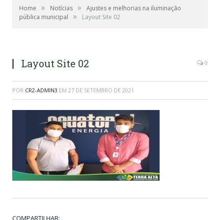
»
»
Home
Notícias
Ajustes e melhorias na iluminação
»
pública municipal
Layout Site 02
Layout Site 02
0
POR
CR2-ADMIN3
EM
27 DE SETEMBRO DE 2021
COMPARTILHAR: