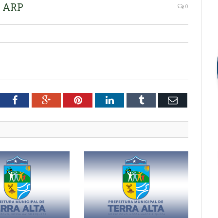
 ARP
0
tter
Facebook
Google+
Pinterest
LinkedIn
Tumblr
Email