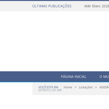
ÚLTIMAS PUBLICAÇÕES:
Aldir Blanc 202
PÁGINA INICIAL
O MU
»
»
VOCÊ ESTÁ EM:
Home
Licitações
ADESÃO
EXTRATO DA ARP