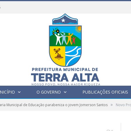
6
NICÍPIO
O GOVERNO
PUBLICAÇÕES OFICIAIS
»
aria Municipal de Educação parabeniza o jovem Jomerson Santos
Novo Pro