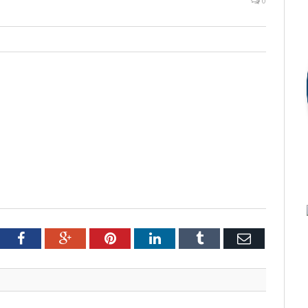
0
tter
Facebook
Google+
Pinterest
LinkedIn
Tumblr
Email