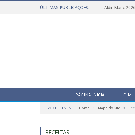
ÚLTIMAS PUBLICAÇÕES:
Aldir Blanc 202
PÁGINA INICIAL
O MU
»
»
VOCÊ ESTÁ EM:
Home
Mapa do Site
Rec
RECEITAS