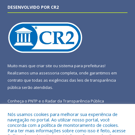
DESENVOLVIDO POR CR2
Muito mais que
criar site
ou
sistema para prefeituras
!
Realizamos uma
assessoria
completa, onde garantimos em
contrato que todas as exigências das
leis de transparência
pública
serão atendidas.
Conheça o
PNTP
e o
Radar da Transparência Pública
Nós usamos cookies para melhorar sua experiência de
navegação no portal. Ao utilizar nosso portal, você
concorda com a política de monitoramento de cookies.
Para ter mais informações sobre como isso é feito, acesse
Todos os direitos reservados a Prefeitura Municipal de Terra