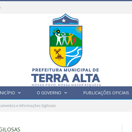
6
NICÍPIO
O GOVERNO
PUBLICAÇÕES OFICIAIS
umentos e Informações Sigilosas
GILOSAS