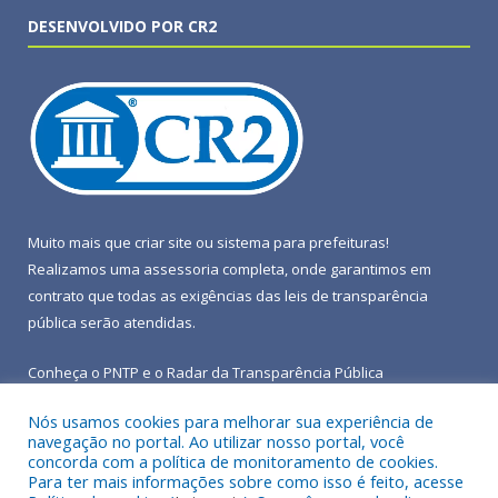
DESENVOLVIDO POR CR2
Muito mais que
criar site
ou
sistema para prefeituras
!
Realizamos uma
assessoria
completa, onde garantimos em
contrato que todas as exigências das
leis de transparência
pública
serão atendidas.
Conheça o
PNTP
e o
Radar da Transparência Pública
Nós usamos cookies para melhorar sua experiência de
navegação no portal. Ao utilizar nosso portal, você
concorda com a política de monitoramento de cookies.
Para ter mais informações sobre como isso é feito, acesse
Todos os direitos reservados a Prefeitura Municipal de Terra