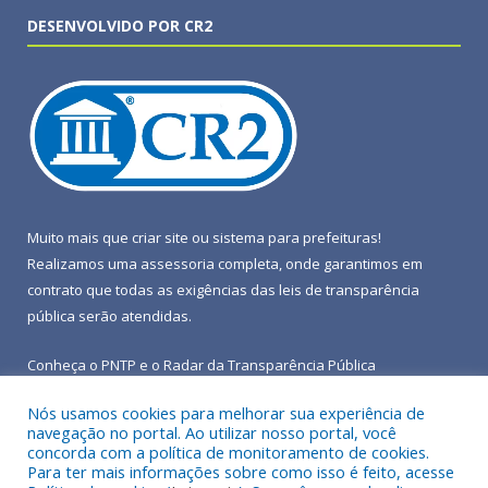
DESENVOLVIDO POR CR2
Muito mais que
criar site
ou
sistema para prefeituras
!
Realizamos uma
assessoria
completa, onde garantimos em
contrato que todas as exigências das
leis de transparência
pública
serão atendidas.
Conheça o
PNTP
e o
Radar da Transparência Pública
Nós usamos cookies para melhorar sua experiência de
navegação no portal. Ao utilizar nosso portal, você
concorda com a política de monitoramento de cookies.
Para ter mais informações sobre como isso é feito, acesse
Todos os direitos reservados a Prefeitura Municipal de Terra