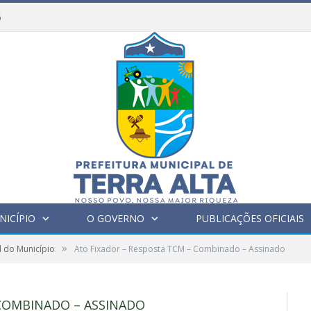
6
NICÍPIO
O GOVERNO
PUBLICAÇÕES OFICIAIS
»
l do Município
Ato Fixador – Resposta TCM – Combinado – Assinado
 COMBINADO – ASSINADO